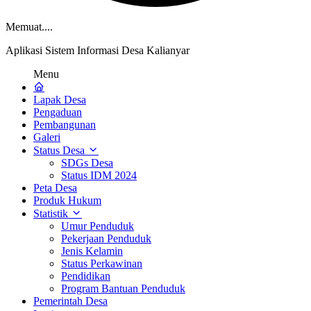
Memuat....
Aplikasi Sistem Informasi Desa Kalianyar
Menu
Lapak Desa
Pengaduan
Pembangunan
Galeri
Status Desa
SDGs Desa
Status IDM 2024
Peta Desa
Produk Hukum
Statistik
Umur Penduduk
Pekerjaan Penduduk
Jenis Kelamin
Status Perkawinan
Pendidikan
Program Bantuan Penduduk
Pemerintah Desa