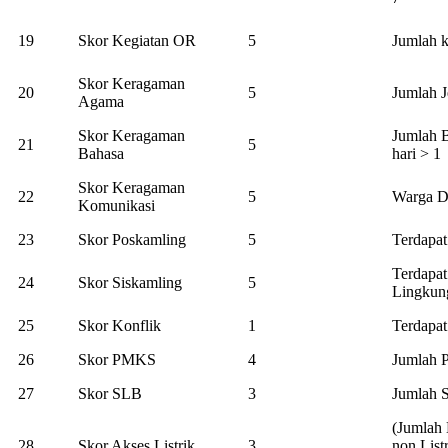
19
Skor Kegiatan OR
5
Jumlah k
Skor Keragaman
20
5
Jumlah J
Agama
Skor Keragaman
Jumlah B
21
5
Bahasa
hari > 1
Skor Keragaman
22
5
Warga De
Komunikasi
23
Skor Poskamling
5
Terdapa
Terdapa
24
Skor Siskamling
5
Lingkun
25
Skor Konflik
1
Terdapat
26
Skor PMKS
4
Jumlah 
27
Skor SLB
3
Jumlah S
(Jumlah 
28
Skor Akses Listrik
3
non List