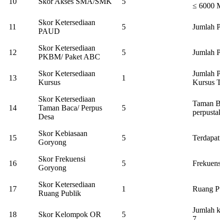
10
Skor Akses SMA/SMK
5
≤ 6000 
Skor Ketersediaan
11
5
Jumlah 
PAUD
Skor Ketersediaan
12
5
Jumlah 
PKBM/ Paket ABC
Skor Ketersediaan
Jumlah P
13
1
Kursus
Kursus T
Skor Ketersediaan
Taman B
14
Taman Baca/ Perpus
5
perpusta
Desa
Skor Kebiasaan
15
5
Terdapa
Goryong
Skor Frekuensi
16
5
Frekuen
Goryong
Skor Ketersediaan
17
1
Ruang Pu
Ruang Publik
Jumlah k
18
Skor Kelompok OR
5
7