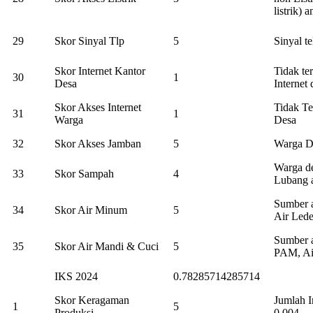
listrik) 
29
Skor Sinyal Tlp
5
Sinyal t
Skor Internet Kantor
Tidak te
30
1
Desa
Internet
Skor Akses Internet
Tidak Te
31
1
Warga
Desa
32
Skor Akses Jamban
5
Warga D
Warga d
33
Skor Sampah
4
Lubang a
Sumber a
34
Skor Air Minum
5
Air Lede
Sumber a
35
Skor Air Mandi & Cuci
5
PAM, Ai
IKS 2024
0.78285714285714
Skor Keragaman
Jumlah I
1
5
Produksi
0,004