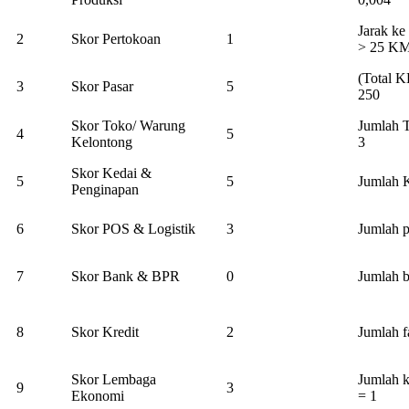
Jarak ke
2
Skor Pertokoan
1
> 25 K
(Total K
3
Skor Pasar
5
250
Skor Toko/ Warung
Jumlah 
4
5
Kelontong
3
Skor Kedai &
5
5
Jumlah K
Penginapan
6
Skor POS & Logistik
3
Jumlah p
7
Skor Bank & BPR
0
Jumlah 
8
Skor Kredit
2
Jumlah fa
Skor Lembaga
Jumlah 
9
3
Ekonomi
= 1