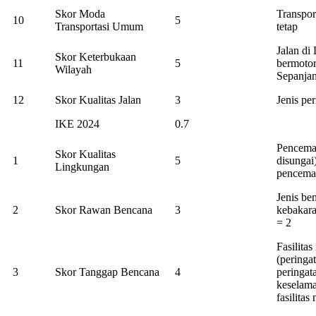
Skor Moda
Transpor
10
5
Transportasi Umum
tetap
Jalan di
Skor Keterbukaan
11
5
bermotor
Wilayah
Sepanja
12
Skor Kualitas Jalan
3
Jenis pe
IKE 2024
0.7
Pencemar
Skor Kualitas
1
5
disungai
Lingkungan
pencemar
Jenis ben
2
Skor Rawan Bencana
3
kebakara
= 2
Fasilita
(peringa
3
Skor Tanggap Bencana
4
peringat
keselama
fasilitas