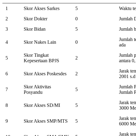
1
Skor Akses Sarkes
5
Waktu te
2
Skor Dokter
0
Jumlah D
3
Skor Bidan
5
Jumlah b
Jumlah t
4
Skor Nakes Lain
0
ada
Skor Tingkat
Jumlah 
5
2
Kepesertaan BPJS
antara 0,
Jarak te
6
Skor Akses Poskesdes
2
2001 s.d
Skor Aktivitas
Jumlah P
7
5
Posyandu
Jumlah 
Jarak t
8
Skor Akses SD/MI
5
3000 Me
Jarak t
9
Skor Akses SMP/MTS
5
6000 Me
Jarak t