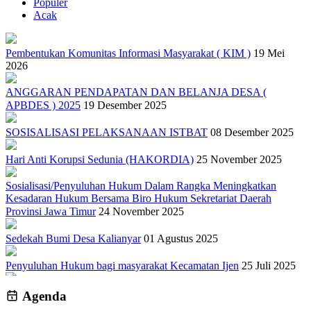
Populer
Acak
Pembentukan Komunitas Informasi Masyarakat ( KIM )
19 Mei
2026
ANGGARAN PENDAPATAN DAN BELANJA DESA (
APBDES ) 2025
19 Desember 2025
SOSISALISASI PELAKSANAAN ISTBAT
08 Desember 2025
Hari Anti Korupsi Sedunia (HAKORDIA)
25 November 2025
Sosialisasi/Penyuluhan Hukum Dalam Rangka Meningkatkan
Kesadaran Hukum Bersama Biro Hukum Sekretariat Daerah
Provinsi Jawa Timur
24 November 2025
Sedekah Bumi Desa Kalianyar
01 Agustus 2025
Penyuluhan Hukum bagi masyarakat Kecamatan Ijen
25 Juli 2025
TANGGAP ...KEPALA DESA KALIANYAR TERJUN
Agenda
LANGSUNG PEMBUATAN SANITASI 3 DUSUN BERSAMA