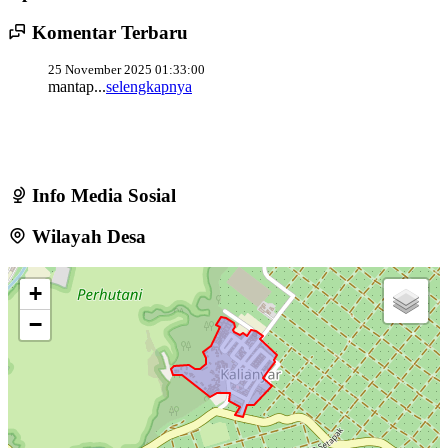
Penyaluran Bantuan Pangan Beras Alokasi Juni-Juli
24 Juli 2025
Komentar Terbaru
waone
25 November 2025 01:33:00
Kegiatan pemeriksaan sumber air bersih
07 Juli 2024
mantap...
selengkapnya
Apel Rutin Perangkat Desa
09 Mei 2025
Pemasangan CCTV Dusun Watu Capil
03 Juni 2025
Info Media Sosial
Wilayah Desa
+
−