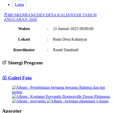
PT CPM
08 Juli 2024
Lama
Kegiatan pemeriksaan sumber air bersih
07 Juli 2024
MUSRENBANGDES DESA KALIANYAR TAHUN
ANGGARAN 2026
Kolaborasi PEMDES KALIANYAR bersama warga dan PTPN 5
Persero
07 Juli 2024
Waktu
:
21 Januari 2025 09:00:00
Kegiatan menyambut tahun baru
07 Juli 2024
Lokasi
:
Balai Desa Kalianyar
Surat Permohonan
20 Februari 2025
Koordinator
:
Ramli Damhudi
Rapat Musdesus Sosialisasi Pembentukan KOPERASI MERAH
PUTIH Desa Kalianyar Kecamatan Ijen Kabupaten Bondowoso
21
Sinergi Program
April 2025
Apel Rutin Perangkat Desa
09 Mei 2025
Galeri Foto
ANGGARAN PENDAPATAN DAN BELANJA DESA (
APBDES ) 2025
19 Desember 2025
Posyandu rejomulyo
08 Mei 2025
Kegiatan menyambut tahun baru
07 Juli 2024
Aparatur