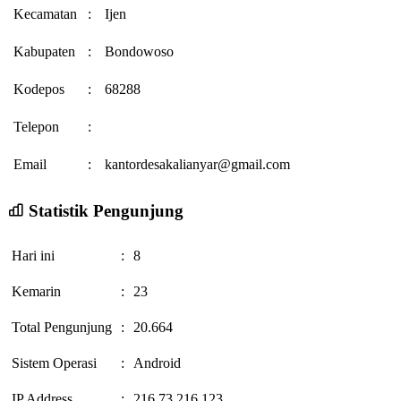
Kecamatan
:
Ijen
Kabupaten
:
Bondowoso
Kodepos
:
68288
Telepon
:
Email
:
kantordesakalianyar@gmail.com
Statistik Pengunjung
Hari ini
:
8
Kemarin
:
23
Total Pengunjung
:
20.664
Sistem Operasi
:
Android
IP Address
:
216.73.216.123