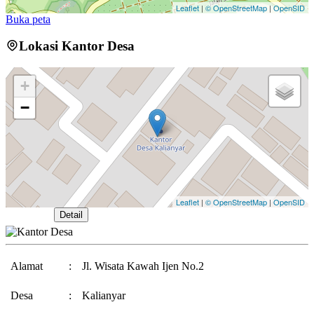
Leaflet
|
© OpenStreetMap
|
OpenSID
Buka peta
Lokasi Kantor Desa
+
−
Leaflet
|
© OpenStreetMap
|
OpenSID
Buka Peta
Detail
Alamat
:
Jl. Wisata Kawah Ijen No.2
Desa
:
Kalianyar